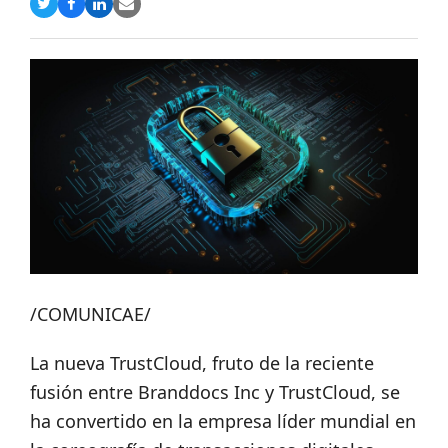
Compartir
Compartir
Compartir
Share
en
en
en
via
Twitter
Facebook
LinkedIn
Email
/COMUNICAE/
La nueva TrustCloud, fruto de la reciente
fusión entre Branddocs Inc y TrustCloud, se
ha convertido en la empresa líder mundial en