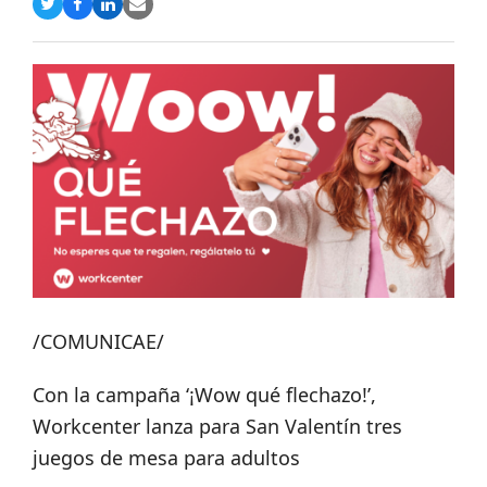
Compartir
Compartir
Compartir
Share
en
en
en
via
Twitter
Facebook
LinkedIn
Email
/COMUNICAE/
Con la campaña ‘¡Wow qué flechazo!’,
Workcenter lanza para San Valentín tres
juegos de mesa para adultos