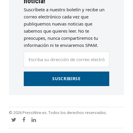
noticia!
Suscríbete a nuestro boletín y recibe un
correo electrónico cada vez que
publiquemos nuevas noticias que
sabemos que quieres leer. No te
preocupes, nunca compartiremos tu
información ni te enviaremos SPAM.
Escriba
su
dirección
de
SUSCRIBIRSE
correo
electrónico
© 2026 PressWire.es. Todos los derechos reservados.
Twitter
Facebook
LinkedIn