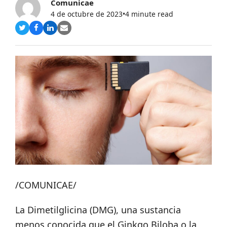
Comunicae
4 de octubre de 2023
•
4 minute read
Compartir
Compartir
Compartir
Share
en
en
en
via
Twitter
Facebook
LinkedIn
Email
/COMUNICAE/
La Dimetilglicina (DMG), una sustancia
menos conocida que el Ginkgo Biloba o la