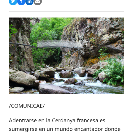
Compartir
Compartir
Compartir
Share
en
en
en
via
Twitter
Facebook
LinkedIn
Email
/COMUNICAE/
Adentrarse en la Cerdanya francesa es
sumergirse en un mundo encantador donde