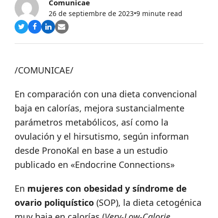
Comunicae
26 de septiembre de 2023
•
9 minute read
Compartir
Compartir
Compartir
Share
en
en
en
via
Twitter
Facebook
LinkedIn
Email
/COMUNICAE/
En comparación con una dieta convencional
baja en calorías, mejora sustancialmente
parámetros metabólicos, así como la
ovulación y el hirsutismo, según informan
desde PronoKal en base a un estudio
publicado en «Endocrine Connections»
En
mujeres con obesidad y síndrome de
ovario poliquístico
(SOP), la dieta cetogénica
muy baja en calorías (
Very-Low-Calorie