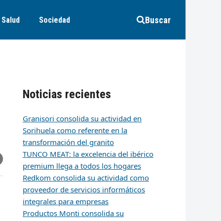
Buscar
Salud
Sociedad
Noticias recientes
Granisori consolida su actividad en
Sorihuela como referente en la
transformación del granito
TUNCO MEAT: la excelencia del ibérico
r
artir
hare
premium llega a todos los hogares
ia
k
edIn
mail
Redkom consolida su actividad como
proveedor de servicios informáticos
integrales para empresas
Productos Monti consolida su