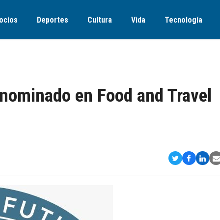
ocios
Deportes
Cultura
Vida
Tecnología
nominado en Food and Travel
Compartir
Comparti
Comp
S
en
en
en
v
Twitter
Faceboo
Link
E