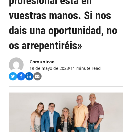
profesional está en
vuestras manos. Si nos
dais una oportunidad, no
os arrepentiréis»
Comunicae
19 de mayo de 2023
•
11 minute read
Compartir
Compartir
Compartir
Share
en
en
en
via
Twitter
Facebook
LinkedIn
Email