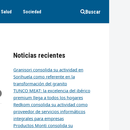
Buscar
Salud
Sociedad
Noticias recientes
Granisori consolida su actividad en
Sorihuela como referente en la
transformación del granito
TUNCO MEAT: la excelencia del ibérico
r
artir
hare
premium llega a todos los hogares
ia
k
edIn
mail
Redkom consolida su actividad como
proveedor de servicios informáticos
integrales para empresas
Productos Monti consolida su