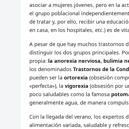
asociar a mujeres jóvenes, pero en la a
el grupo poblacional independientemente
de tratar y, por ello, recibir una educaci
en casa, en los hospitales, etc.) es de vi
A pesar de que hay muchos trastornos de
distinguir los dos grupos principales. Po
propia:
la anorexia nerviosa, bulimia n
los denominados
Trastornos de la Con
pueden ser la
ortorexia
(obsesión compul
«perfecta»), la
vigorexia
(obsesión por u
poco saludables como la famosa
potom
generalmente agua, de manera compulsiva
Con la llegada del verano, los expertos 
alimentación variada, saludable y refre