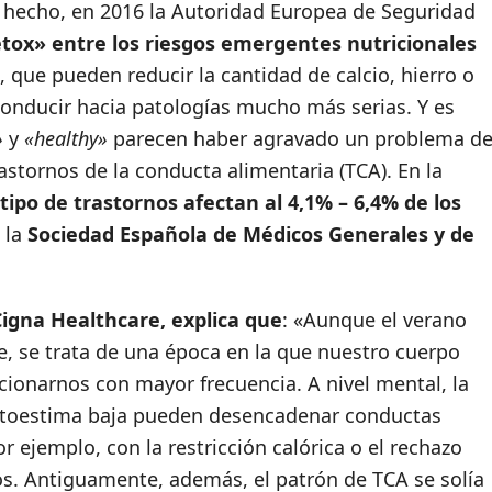
e hecho, en 2016 la Autoridad Europea de Seguridad
etox» entre los riesgos emergentes nutricionales
, que pueden reducir la cantidad de calcio, hierro o
conducir hacia patologías mucho más serias. Y es
»
y
«healthy»
parecen haber agravado un problema d
stornos de la conducta alimentaria (TCA). En la
ipo de trastornos afectan al 4,1% – 6,4% de los
 la
Sociedad Española de Médicos Generales y de
igna Healthcare, explica que
: «Aunque el verano
, se trata de una época en la que nuestro cuerpo
cionarnos con mayor frecuencia. A nivel mental, la
 autoestima baja pueden desencadenar conductas
 ejemplo, con la restricción calórica o el rechazo
os. Antiguamente, además, el patrón de TCA se solía