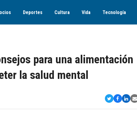
ocios
Deportes
Cultura
Vida
Tecnología
onsejos para una alimentación
ter la salud mental
Compartir
Comparti
Comp
S
en
en
en
v
Twitter
Faceboo
Link
E