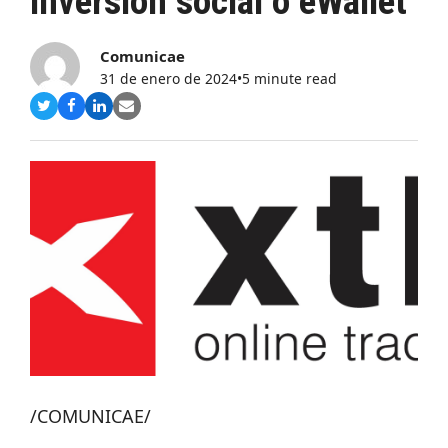
inversión social o eWallet
Comunicae
31 de enero de 2024
•
5 minute read
Compartir
Compartir
Compartir
Share
en
en
en
via
Twitter
Facebook
LinkedIn
Email
/COMUNICAE/