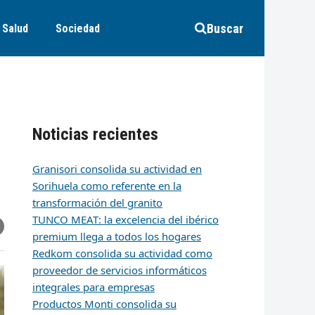
Buscar
Salud
Sociedad
Noticias recientes
Granisori consolida su actividad en
Sorihuela como referente en la
transformación del granito
TUNCO MEAT: la excelencia del ibérico
r
artir
hare
premium llega a todos los hogares
ia
k
edIn
mail
Redkom consolida su actividad como
proveedor de servicios informáticos
integrales para empresas
Productos Monti consolida su