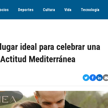
ocios
Deportes
Cultura
Vida
Tecnología
lugar ideal para celebrar una
 Actitud Mediterránea
Compartir
Comparti
Comp
S
en
en
en
v
Twitter
Faceboo
Link
E